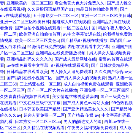
妻
|
亚洲欧美的一区二区三区
|
看全色黄大色大片免费久久
|
国产成人牲交
在线观看视频
|
久久露脸国语精品国产91
|
精品日韩偷拍欧美另类
|
国产
mv在线观看视频
|
五十路熟女一区二区三区
|
亚洲一区二区三区欧美日韩
|
亚洲一区二区三区欧美日韩
|
超碰成人97在线观看
|
亚洲精品乱码在线观
看免费
|
国产自拍小视频在线观看
|
一区二区在线 | 国
|
精品午夜人妻久久
一区二区
|
欧美亚洲自拍偷拍首页
|
av中文字幕资源在线
|
给我播放免费激
情视频
|
欧美一区二区三区黄色a
|
国产精品97视频在线播放
|
凹凸国产av
熟女白浆精品
|
91激情在线免费视频
|
内射在线观看中文字幕
|
亚洲国产图
片区一区二区三区
|
亚洲精品在线免费播放视频
|
男人操女人逼视频免费
看
|
亚洲精品乱码久久久久久
|
国产成人最新网址在线
|
蜜臀av首页在线观
看
|
av在线免费看中文字幕
|
97视频在线观看观看
|
国产日韩欧美精品先
锋
|
日韩精品在线观看欧美
|
男人操女人逼免费观看
|
久久久国产综合av天
堂
|
国产福利在线小视频二区
|
国产男人操女人的视频免费
|
熟妇人妻一区
二区三69
|
三上悠亚在线一区二区
|
成人自拍视频免费在线观看
|
亚洲欧美
一区二区三区
|
国产一区二区大片在线播放
|
亚洲免费一区二区三区四区
|
久热青青精品视频在线观看
|
美女情趣丝袜诱惑爱套图
|
国产三级黄色片
在线观看
|
中文在线三级中文字幕
|
国产成人黄色av网站大全
|
99色热视频
在线播放
|
日本韩国欧美国产精品
|
国产亚洲精品美女久久久
|
国产精品呻
吟久久久av
|
超碰人妻免费一区二区
|
国产精品 传媒 av
|
中文字幕乱码视
频乱看
|
日本熟女一区二区三区aa
|
男人的j插进女人的逼
|
西川av在线一
区二区三区
|
久久精品在线视频观看
|
午夜男女福利视频免费观看
|
成人欧