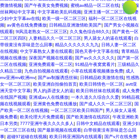
费激情视频
|
国产午夜美女免费视频
|
蜜桃av精品一区二区在线
|
亚洲制服
丝袜网站中文字幕
|
中文字幕欧美乱码视频
|
亚洲主播一区二区三区
|
人妻
少妇中文字幕av在线
|
欧美一级一区二区三区
|
福利一区二区三区在线视
频
|
av黄色在线免费播放
|
日韩精品亚洲激情欧美国产
|
国产男女小视频在
线观看
|
9l风流老熟女一区二区三区
|
久久鬼色综合88久久
|
国产黄色一区
二区三区四区
|
人妻精品久久一区二区三区
|
男人舔女人的逼在线观看
|
白
带很黄没有异味是怎么回事
|
精品久久久久久久九九
|
日韩人妻一区二区
在线视频
|
中文字幕熟女人妻在线观看
|
国色天香中文字幕在线
|
青草精品
视频在线播放
|
深夜国产视频在线观看
|
国产av久久久久久久
|
国产第一区
二区在线视频
|
亚洲免费观看一区二区
|
91精品午夜窝窝看片
|
三级精品久
久精品三级
|
九色自拍视频在线观看
|
小草在线观看视频播放免费
|
成人
mv亚洲mv欧洲mv
|
国产av制服诱惑丝袜
|
日韩精品欧美激情在线
|
性感熟
女一区二区三区
|
欧美亚洲自拍偷拍首页
|
欧美日韩情色一区二区
|
avtt亚
洲天堂中文字幕
|
男人的j弄进女人的逼
|
欧美日韩丝袜在线观看
|
成人免费
在线国产视频
|
亚洲成av人在线播放
|
一本久道久久综合久久爱
|
99精品视
频在线视频观看
|
亚洲黄色免费在线播放
|
国产成人久久一区二区三区
|
国
产欧美一区二区在线视频
|
一区二区三区欧美日韩国产
|
男人操女人逼视
频免费看
|
欧美伦理大片免费观看
|
国产欧美激情在线四区
|
午夜亚洲欧美
日本另类
|
7777亚洲午夜久久久久多人
|
日韩中文精品在线观看
|
亚洲少妇
一区二区三区在线
|
国产最新视频在线观看
|
白带很黄没有异味是怎么回
事
|
超碰97超碰在线视频
|
欧美日韩亚洲国内在线观看
|
国产v片在线免费