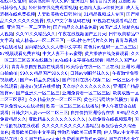
在线中文乱码
|
欧美高潮呻吟久久av
|
亚洲图片 偷拍自拍另类
|
亚洲欧美
日韩综合人妻
|
轻轻操在线免费观看视频
|
色噜噜人妻av丝袜资源
|
成人无
遮挡在线免费视频
|
人妻欧美熟女日韩偷拍
|
91精品视频成人专区
|
国产精
品久久久久久久久蜜臀
|
成人中文字幕乱码在线
|
97视频在线观看精品在
线
|
亚洲国产一区二区毛片
|
国产精品久久精品免费
|
98国产成人啪精色妇
人视频
|
久久91久久精品久久
|
午夜在线视频国产五月天
|
日韩欧美精品中
文字幕
|
成人精品av一区二区三区
|
一级a性色生活片久久片
|
青青草视频
污在线播放
|
国内精品久久久人妻中文字幕
|
黄色片av乱码一区二区三区
|
97视频观看免费在线
|
中文人妻不卡av蜜臀
|
黄片播放在线免费观看
|
久久
一区二区三区四区在线播放
|
av在线中文字幕在线观看
|
精品久久国产av
大片
|
青青草原自拍视频在线观看
|
欧美综合在线一区二区在线
|
亚洲 欧洲
自拍偷拍
|
99久久精品国产99久久6
|
日韩av制服丝袜久久
|
午夜激情免费
视频成人
|
国产av精品免费播放
|
国产福利在线小视频二区
|
一区三区不卡
在线观看
|
超碰97资源在线播放
|
天久综合久久久久久久久
|
亚洲国产精品
蜜臀av
|
国产亚洲久一区二区三
|
亚洲免费看一区二区三区
|
欧美成熟一区
二区三区系列
|
久久精品熟女一区二区三区
|
黄色污污网站在线播放
|
青青
草原免费成人在线视频
|
欧美一区二区三区在线播放
|
伊人午夜综合在线
观看
|
日韩少妇人妻vs一区二区三区
|
自拍偷拍亚洲综合在线
|
99精品久久
免费精品久久
|
亚欧精品久久久久久久久久久
|
久操免费在线视频观看
|
国
产泄欲视频在线观看
|
久久久久久久久久久人妻精品
|
狠狠综合久久综合
鬼色
|
蜜臀欧美日韩中文字幕
|
性激烈的欧美三级男同
|
伊人网av中文字幕
精品在线
|
久久国产精品av大全
|
免费看国产黄色av网站
|
国产在线不卡午