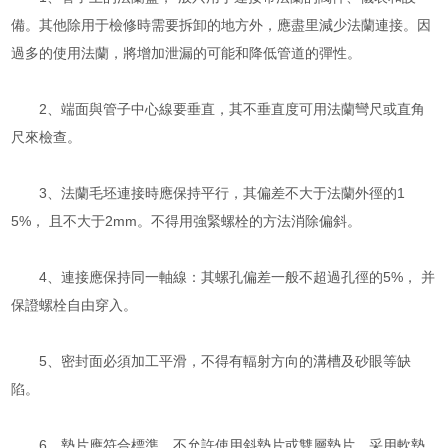
備。其他除用于檢修時需要拆卸的地方外，應盡里減少法蘭連接。因
過多的使用法蘭，將增加泄漏的可能和降低管道的彈性。
2、端面與管子中心線要垂直，其不垂直度可用法蘭彎尺或直角
尺來檢查。
3、法蘭毛坯連接時應保持平行，其偏差不大于法蘭外徑的1
5%， 且不大于2mm。不得用強緊螺栓的方法消除偏斜。
4、連接應保持同一軸線：其螺孔偏差一般不超過孔徑的5%， 并
保證螺栓自由穿入。
5、密封面必須加工平滑，不得有輻射方向的溝槽及砂眼等缺
陷。
6、墊片應符合標準，不允許使用斜墊片或雙層墊片。采用軟墊