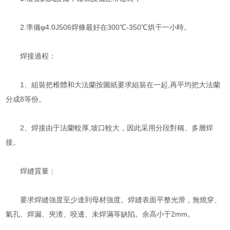
2.準備φ4.0J506焊條最好在300℃-350℃烘干一小時。
焊接過程：
1、組裝把椎體和大法蘭按圖紙要求組裝在一起,再平均把大法蘭
分成8等份。
2、焊接由于法蘭較厚,坡口較大，因此采用分段對稱、多層焊
接。
焊縫質量：
要求焊縫強度至少達到母材強度。焊縫表面平整光滑，無燒穿、
氣孔、焊漏、夾渣、咬邊、未焊滿等缺陷。余高小于2mm。