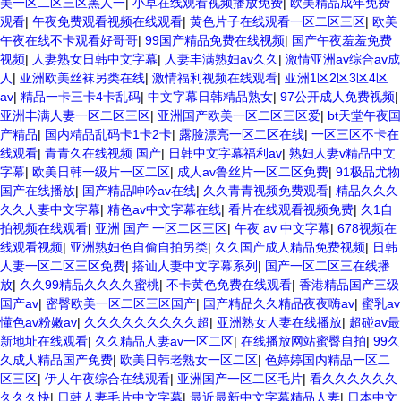
美一区二区三区黑人一
|
小草在线观看视频播放免费
|
欧美精品成年免费
观看
|
午夜免费观看视频在线观看
|
黄色片子在线观看一区二区三区
|
欧美
午夜在线不卡观看好哥哥
|
99国产精品免费在线视频
|
国产午夜羞羞免费
视频
|
人妻熟女日韩中文字幕
|
人妻丰满熟妇av久久
|
激情亚洲av综合av成
人
|
亚洲欧美丝袜另类在线
|
激情福利视频在线观看
|
亚洲1区2区3区4区
av
|
精品一卡三卡4卡乱码
|
中文字幕日韩精品熟女
|
97公开成人免费视频
|
亚洲丰满人妻一区二区三区
|
亚洲国产欧美一区二区三区爱
|
bt天堂午夜国
产精品
|
国内精品乱码卡1卡2卡
|
露脸漂亮一区二区在线
|
一区三区不卡在
线观看
|
青青久在线视频 国产
|
日韩中文字幕福利av
|
熟妇人妻v精品中文
字幕
|
欧美日韩一级片一区二区
|
成人av鲁丝片一区二区免费
|
91极品尤物
国产在线播放
|
国产精品呻吟av在线
|
久久青青视频免费观看
|
精品久久久
久久人妻中文字幕
|
精色av中文字幕在线
|
看片在线观看视频免费
|
久1自
拍视频在线观看
|
亚洲 国产 一区二区三区
|
午夜 av 中文字幕
|
678视频在
线观看视频
|
亚洲熟妇色自偷自拍另类
|
久久国产成人精品免费视频
|
日韩
人妻一区二区三区免费
|
搭讪人妻中文字幕系列
|
国产一区二区三在线播
放
|
久久99精品久久久久蜜桃
|
不卡黄色免费在线观看
|
香港精品国产三级
国产av
|
密臀欧美一区二区三区国产
|
国产精品久久精品夜夜嗨av
|
蜜乳av
懂色av粉嫩av
|
久久久久久久久久久超
|
亚洲熟女人妻在线播放
|
超碰av最
新地址在线观看
|
久久精品人妻av一区二区
|
在线播放网站蜜臀自拍
|
99久
久成人精品国产免费
|
欧美日韩老熟女一区二区
|
色婷婷国内精品一区二
区三区
|
伊人午夜综合在线观看
|
亚洲国产一区二区毛片
|
看久久久久久久
久久久快
|
日韩人妻毛片中文字幕
|
最近最新中文字幕精品人妻
|
日本中文