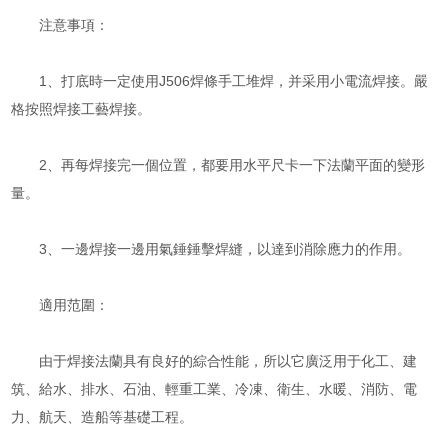
注意事項：
1、打底時一定使用J506焊條手工堆焊，并采用小電流焊接。嚴
格按照焊接工藝焊接。
2、再每焊接完一個位置，都要用水平尺卡一下法蘭平面的變形
量。
3、一邊焊接一邊用氣錘錘擊焊縫，以達到消除應力的作用。
適用范圍：
由于焊接法蘭具有良好的綜合性能，所以它廣泛用于化工、建
筑、給水、排水、石油、輕重工業、冷凍、衛生、水暖、消防、電
力、航天、造船等基礎工程。