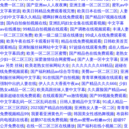
免费一区二区
|
国产亚洲av人人夜夜爽
|
亚洲主播一区二区三区
|
蜜乳av中
文字幕资源
|
欧美日韩精品免费观看视完整
|
欧美日本在线一区二区
|
人妻
少妇中文字幕久久精品
|
嗯啊好爽在线免费观看
|
国产精品97视频在线播
放
|
国内自拍偷拍视频在线
|
亚洲乱码妇女全集在线观看视频
|
中文字幕
av在线播放
|
99精品自拍视频在线观看
|
国产调教在线视频观看
|
丰满人妻
一区二区三区免费
|
欧美一级二级三级在线播放
|
99成人在线免费观看视
频
|
欧美午夜在线不卡观看好哥哥
|
精品在线免费视频观看
|
日韩欧美首页
观看精品
|
亚洲制服丝袜网站中文字幕
|
97超级在线观看免费
|
成在人线av
中文字幕四虎
|
欧美一区二区三区蜜臀
|
国产精品色在线免费观看
|
老熟女
少妇一区二区三区
|
深爱激情综合网蜜臀av
|
国产人妻一区中文字幕
|
亚洲
av 另类 丝袜
|
欧美老熟女丝袜网站大全
|
久久久久久久久69精品
|
超碰在
线免费视频观看
|
国产福利精品av综合导导航
|
美臀av一区二区三区
|
亚洲
制服丝袜网站中文字幕
|
91在线国产自拍视频
|
青青草爽视频在线观看
|
被
强制中出的人妻在线
|
伊人久久大香蕉午夜av
|
国产精品久久久666
|
少妇
熟女a精品一区二区
|
欧美高跟丝袜人妻中文字幕
|
久久露脸国产精品ww
|
最新超碰在线免费观看
|
在线观看国产xo激情视频
|
国产99视频免费观看
|
中文字幕乱码一区二区乱码在线
|
日韩人妻精品中文字幕
|
91成人精品一
区二区三区四区
|
2023国产精品自拍视频
|
亚洲熟女人妻一区二区
|
青青青
免费视频精品99
|
我要看亚洲黄色片一级
|
韩国美女性感热舞视频
|
布袋和
尚电视剧在线看
|
超鹏97在线免费视频
|
懂色av蜜臀av粉嫩av分
|
超碰97
公开免费在线
|
在线一区二区三区在线播放
|
国产福利在线小视频二区
|
亚