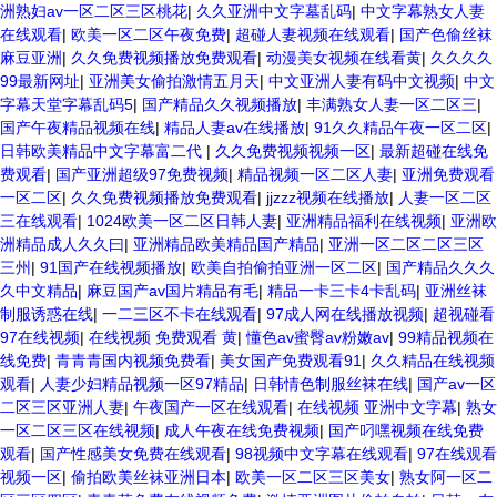
洲熟妇av一区二区三区桃花
|
久久亚洲中文字墓乱码
|
中文字幕熟女人妻
在线观看
|
欧美一区二区午夜免费
|
超碰人妻视频在线观看
|
国产色偷丝袜
麻豆亚洲
|
久久免费视频播放免费观看
|
动漫美女视频在线看黄
|
久久久久
99最新网址
|
亚洲美女偷拍激情五月天
|
中文亚洲人妻有码中文视频
|
中文
字幕天堂字幕乱码5
|
国产精品久久视频播放
|
丰满熟女人妻一区二区三
|
国产午夜精品视频在线
|
精品人妻av在线播放
|
91久久精品午夜一区二区
|
日韩欧美精品中文字幕富二代
|
久久免费视频视频一区
|
最新超碰在线免
费观看
|
国产亚洲超级97免费视频
|
精品视频一区二区人妻
|
亚洲免费观看
一区二区
|
久久免费视频播放免费观看
|
jjzzz视频在线播放
|
人妻一区二区
三在线观看
|
1024欧美一区二区日韩人妻
|
亚洲精品福利在线视频
|
亚洲欧
洲精品成人久久曰
|
亚洲精品欧美精品国产精品
|
亚洲一区二区二区三区
三州
|
91国产在线视频播放
|
欧美自拍偷拍亚洲一区二区
|
国产精品久久久
久中文精品
|
麻豆国产av国片精品有毛
|
精品一卡三卡4卡乱码
|
亚洲丝袜
制服诱惑在线
|
一二三区不卡在线观看
|
97成人网在线播放视频
|
超视碰看
97在线视频
|
在线视频 免费观看 黄
|
懂色av蜜臀av粉嫩av
|
99精品视频在
线免费
|
青青青国内视频免费看
|
美女国产免费观看91
|
久久精品在线视频
观看
|
人妻少妇精品视频一区97精品
|
日韩情色制服丝袜在线
|
国产av一区
二区三区亚洲人妻
|
午夜国产一区在线观看
|
在线视频 亚洲中文字幕
|
熟女
一区二区三区在线视频
|
成人午夜在线免费视频
|
国产叼嘿视频在线免费
观看
|
国产性感美女免费在线观看
|
98视频中文字幕在线观看
|
97在线观看
视频一区
|
偷拍欧美丝袜亚洲日本
|
欧美一区二区三区美女
|
熟女阿一区二