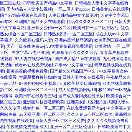
区三区在线
|
日韩欧美国产精品中文字幕
|
日韩精品人妻中文字幕在线有
码
|
国内精品人人妻少妇视频
|
一区二区人妻xxxxx
|
日韩美女av在线观看
|
国产97精品视频在线观看
|
人妻日韩精品中文字幕图片
|
人妻中文字幕日
韩专区
|
亚洲国产精品美女在线观看
|
精品久久久久久一区二区
|
日韩人妻
中文字幕网站
|
亚洲熟女少妇a一区二区
|
欧美日韩一区二区三区乱
|
乱色
熟女综合一区二区三区
|
日韩熟女乱乱一区二区三区
|
成在人线av中文字
幕四虎
|
久久欧美av乱码人妻
|
亚洲av高潮精品酒店
|
欧美系列三级在线观
看
|
国产一级在线免费av
|
38大案完整视频免费观看
|
欧美激情 一区 二区
三区
|
中文字幕av专区亚洲
|
91狠狠综合久久久久综合
|
青青草爽视频在
线观看
|
97人妻在线综合视频
|
国产成人精品av在线观看
|
九七资源网络免
费视频
|
就看av在线免费观看
|
四季av中文字幕一区
|
青草视频视频在线观
看
|
很黄很黄的视频免费看
|
国产精久久精品国产中文
|
中文字幕痴女av
在线观看
|
大屁股紧身裤熟妇偷拍
|
日韩人妻丝袜在线观看
|
午夜精品久久
一品二品
|
97碰碰碰碰公开视频
|
人妻欧美熟女日韩偷拍
|
欧美丝袜美腿视
频二区
|
亚洲欧美一区二区三区
|
成人免费视频网站18
|
极品国产一区视频
你懂得
|
欧美日韩在线观看三级
|
国产成人老阿姨在线播放
|
欧美综合网一
区二区三区
|
亚洲图片校园激情欧美
|
亚洲美女乱1区2区3区
|
狠狠人妻久
久久久专区
|
熟女乱色一区二区三区
|
在线免费观看亚洲av
|
中文字幕人妻
网站免费
|
av天堂亚洲一区二区三区
|
久久人妻av一区二区软件
|
最新网友
自拍视频在线观看
|
日韩人妻一区二区三区免费
|
久久久久久视频免费观
看
|
午夜激情免费视频成人
|
亚洲一区二区三区伦理片
|
日韩欧美国产中文