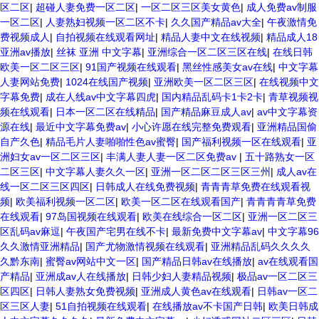
区二区
|
超碰人妻免费一区二区
|
一区二区三区美女黄色
|
成人免费av制服
一区二区
|
人妻熟妇视频一区二区不卡
|
久久国产精品av大全
|
午夜激情免
费视频成人
|
自拍视频在线观看网址
|
精品人妻中文在线视频
|
精品成人18
亚洲av播放
|
丝袜 亚洲 中文字幕
|
亚洲综合一区二区三区在线
|
在线日韩
欧美一区二区三区
|
91国产视频在线观看
|
黑丝性感美女av在线
|
中文字幕
人妻网站免费
|
1024在线国产视频
|
亚洲欧美一区二区三区
|
在线视频中文
字幕免费
|
成在人线av中文字幕四虎
|
国内精品乱码卡1卡2卡
|
青草视频视
频在线观看
|
日本一区二区在线精品
|
国产精品麻豆成人av
|
av中文字幕资
源在线
|
最近中文字幕免费av
|
小心许愿在线完整免费观看
|
亚洲精品国偷
自产久色
|
精品毛片人妻啪啪性色av蜜臀
|
国产福利视频一区在线观看
|
亚
洲妇女av一区二区三区
|
丰满人妻人妻一区二区免费av
|
五十路熟女一区
二区三区
|
中文字幕人妻久久一区
|
亚洲一区二区二区三区三州
|
成人av在
线一区二区三区四区
|
日韩成人在线免费视频
|
青青青草免费在线观看视
频
|
欧美福利视频一区二区
|
欧美一区二区在线观看国产
|
青青青青草免费
在线观看
|
97岛国视频在线观看
|
欧美在线综合一区二区
|
亚洲一区二区三
区乱码av麻逗
|
午夜国产宅男在线不卡
|
最新免费中文字幕av
|
中文字幕96
久久激情亚洲精品
|
国产尤物激情视频在线观看
|
亚洲精品乱码久久久久
久黔东南
|
蜜臀av网站中文一区
|
国产精品日韩av在线播放
|
av在线观看国
产精品
|
亚洲成av人在线播放
|
日韩少妇人妻精品视频
|
极品av一区二区三
区四区
|
日韩人妻熟女免费视频
|
亚洲成人黄色av在线观看
|
日韩av一区二
区三区人妻
|
51自拍视频在线观看
|
在线播放av不卡国产日韩
|
欧美日韩成