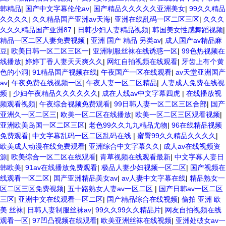
韩精品
|
国产中文字幕伦伦av
|
国产精品久久久久久亚洲美女
|
99久久精品
久久久久
|
久久精品国产亚洲av天海
|
亚洲在线乱码一区二区三区
|
久久久
久久久精品国产亚洲87
|
日韩少妇人妻精品视频
|
韩国美女性感舞蹈视频
|
精品一区二区人妻免费视频
|
亚洲 国产 精品 另类av
|
成人国产av精品麻
豆
|
欧美日韩一区二区三区一
|
亚洲制服丝袜在线诱惑一区
|
99色热视频在
线播放
|
婷婷丁香人妻天天爽久久
|
网红自拍视频在线观看
|
牙齿上有个黄
色的小洞
|
91精品国产视频在线
|
午夜国产一区在线观看
|
av天堂亚洲国产
av
|
午夜免费在线视频一区
|
午夜人妻一区二区精品
|
人妻成人免费在线视
频
|
少妇午夜精品久久久久久久
|
成在人线av中文字幕四虎
|
在线播放视
频观看视频
|
午夜综合视频免费观看
|
99日韩人妻一区二区三区合部
|
国产
亚洲久一区二区三
|
欧美一区二区在线播放
|
欧美一区二区三区观看视频
|
亚洲欧美岛国一区二区三区
|
老色99久久九九精品尤物
|
96在线精品视频
免费观看
|
中文字幕乱码一区二区乱码在线
|
蜜臀99久久精品久久久久
|
欧美成人动漫在线免费观看
|
亚洲综合中文字幕久久
|
成人av在线视频资
源
|
欧美综合一区二区在线观看
|
青草视频在线观看最新
|
中文字幕人妻日
韩欧美
|
91av在线播放免费观看
|
极品人妻少妇视频一区二区
|
国产视频在
线观看一区二区
|
国产亚洲精品美女av
|
av人妻中文字幕在线
|
精品熟女一
区二区三区免费视频
|
五十路熟女人妻av一区二区
|
国产日韩av一区二区
三区
|
亚洲中文在线观看一区二区
|
国产精品综合在线视频
|
偷拍 亚洲 欧
美 丝袜
|
日韩人妻制服丝袜av
|
99久久99久久精品片
|
网友自拍视频在线
观看一区
|
97凹凸视频在线观看
|
欧美亚洲丝袜在线视频
|
亚洲处破女av一