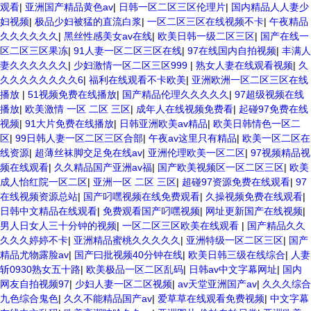
观看
|
亚洲国产精品黄色av
|
日韩一区二区三区伦理片
|
国内精品人人妻少
妇视频
|
极品少妇被猛的直流白浆
|
一区二区三区在线视频不卡
|
午夜精品
久久久久久久
|
黑丝性感美女av在线
|
欧美日韩一级二区三区
|
国产在线一
区二区三区果冻
|
91人妻一区二区三区在线
|
97在线国内自拍视频
|
丰满人
妻久久久久久久
|
少妇激情一区二区三区999
|
熟女人妻在线观看视频
|
久
久久久久久久久久6
|
福利在线观看不卡欧美
|
亚洲欧洲一区二区三区在线
播放
|
51视频免费在线播放
|
国产精品伦理久久久久久
|
97超级视频在线
播放
|
欧美激情 一区 二区 三区
|
成年人在线视频免费看
|
起碰97免费在线
视频
|
91大片免费在线播放
|
日韩亚洲欧美av精品
|
欧美日韩情色一区二
区
|
99日韩人妻一区二区三区合部
|
午夜av这里只有精品
|
欧美一区二区在
线资源
|
超薄丝袜脚交足免在线av
|
亚洲伦理欧美一区二区
|
97视频精品视
频在线观看
|
久久精品国产亚洲av福
|
国产欧美视频区一区二区三区
|
欧美
成人怡红院一区二区
|
亚洲一区 二区 三区
|
超碰97资源免费在线观看
|
97
在线视频资源总站
|
国产叼嘿视频在线免费观看
|
久操视频免费在线观看
|
日韩中文精品在线观看
|
免费观看国产叼嘿视频
|
网址更新国产在线视频
|
男人日女人三十分钟的视频
|
一区二区三区欧美在线观看
|
国产精品久久
久久久婷婷不卡
|
亚洲精品蜜桃久久久久久
|
亚洲特级一区二区三区
|
国产
精品尤物露脸av
|
国产曰批视频40分钟在线
|
欧美日韩三级在线综合
|
人妻
斩0930熟女五十路
|
欧美极品一区二区乱码
|
日韩av中文字幕网址
|
国内
网友自拍视频97
|
少妇人妻一区二区视频
|
av天堂亚洲国产av
|
久久久综合
九色综合鬼色
|
久久不能精品国产av
|
爱草草在线观看免费视频
|
中文字幕