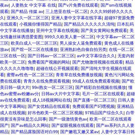
夜av
|
人妻熟女 中文字幕 在线
|
国产v片免费在线观看
|
国产sm在线视频
观看
|
国产精品 传媒 av
|
三上悠亚在线一区二区
|
久久久99婷婷久久久久
久
|
亚洲久久一区二区三区
|
亚洲人妻中文字幕在线字幕
|
超碰97资源免费
在线观看
|
小视频你懂得国产精品
|
国产精品久久久久久久清纯
|
日本乱码
中文字幕在线播放
|
亚州中文字幕在线视频
|
国产美女黄网站免费观看
|
美
女情趣丝袜诱惑爱套图
|
999久久欧美人妻一区二区
|
中文字幕av一区二区
三区
|
欧美白成人一区二区三区
|
男人操女人逼免费观看
|
黄色成人在线播
放av
|
国产馆一区二区在线播放
|
亚洲熟妇色自偷自拍另类
|
在线一区二区
三区在线一区
|
国产日韩av一区二区三区
|
av中文字幕综合久久
|
无套内射
欧美一区二区
|
免费看国产视频的网站
|
国产尤物激情视频在线观看
|
精品
久久久久久噜噜噜
|
超碰在线公开视频观看
|
国产清纯大学生视频在线观
看
|
蜜臀av性色一区二区三区
|
青青草在线免费播放视频
|
黄色污污网站免
费在线观看
|
青青久在线免费观看视频
|
99成人在线免费观看视频
|
国产欧
美日韩一级大片
|
99ri熟女一区二区三区
|
国产精彩自拍视频在线播放
|
懂
色av蜜臀av粉嫩av分
|
日韩av大片中文字幕
|
毛片一区二区在线观看
|
超碰
av在线免费观看
|
成人18视频网站在线
|
国产直播一区二区三区
|
日韩人妻
中文字幕网站
|
国产女优精品在线观看
|
免费观看国产叼嘿视频
|
亚洲精品
成人在线视频
|
好吊色欧美一区二区三区视频
|
97精品国产综合久久
|
白带
很黄没有异味是怎么回事
|
国产一级激情黄色av
|
欧美一区二区在线观看
国产
|
国产av精品久久网站
|
国产腚眼视频在线观看
|
国产av系列久久人妻
精品
|
国产精品露脸国语对白99
|
国产嫩苞又嫩又紧av
|
人妻中文字幕日韩