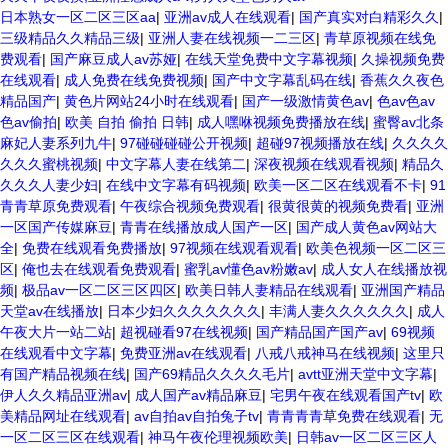
日本熟女一区二区三区aa
|
亚洲av成人在线观看
|
国产真实对白精彩久久
|
三级精品久久精品三级
|
亚洲人妻在线视频一二三区
|
青草原视频在线免
费观看
|
国产麻豆成人av苏娅
|
在线天堂免费中文字幕视频
|
久操视频免费
在线观看
|
成人免费在线免费视频
|
国产中文字幕乱码在线
|
香蕉久久夜色
精品国产
|
黄色片网站24小时在线观看
|
国产一级激情黄色av
|
色av色av
色av偷拍
|
欧美 自拍 偷拍 日韩
|
成人嘿咻视频免费播放在线
|
蜜臀av北条
麻妃人妻系列九牛
|
97碰碰碰碰公开视频
|
超碰97视频播放在线
|
久久久久
久久久蜜桃视频
|
中文字幕人妻在线第二
|
深夜视频在线观看视频
|
精品久
久久久人妻少妇
|
在线中文字幕有码视频
|
欧美一区二区在线观看不卡
|
91
青青草原免费观看
|
午夜综合视频免费观看
|
很黄很黄的视频免费看
|
亚洲
一区国产传媒麻豆
|
青青在线播放成人国产一区
|
国产成人黄色av网站大
全
|
免费在线观看免费播放
|
97视频在线观看观看
|
欧美色视频一区二区三
区
|
俺也去在线观看免费观看
|
蜜乳av懂色av粉嫩av
|
成人女人在线播放视
频
|
极品av一区二区三区四区
|
欧美日韩人妻精品在线观看
|
亚洲国产精品
天堂av在线播放
|
日本少妇久久久久久久久
|
丰满人妻久久久久久久
|
成人
午夜大片一站二站
|
超视碰看97在线视频
|
国产精品国产国产av
|
69视频
在线观看中文字幕
|
免费亚洲av在线观看
|
八戒八戒神马在线视频
|
这里只
有国产精品视频在线
|
国产69精品久久久久毛片
|
avtt亚洲天堂中文字幕
|
伊人久久精品亚洲av
|
成人国产av精品麻豆
|
宅男午夜在线观看国产tv
|
欧
美精品网址在线观看
|
av自拍av自拍兔子tv
|
青青青青草免费在线观看
|
无
一区二区三区在线观看
|
神马午夜伦理视频欧美
|
日韩av一区二区三区人