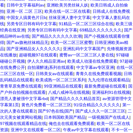
看
|
日韩中文字幕福利av
|
亚洲欧美另类丝袜人妖
|
欧美日韩成人自拍偷
拍
|
亚洲一区 二区 三区
|
欧美在线一区二区在线看
|
日韩成人在线免费视
频
|
中国女人搞黄色片日b
|
丝袜亚洲人妻中文字幕
|
中文字幕人妻乱码在
线
|
另类专区日韩有码中文字幕
|
91精品一区二区三区综合在线
|
欧美三级
经典在线亚洲
|
另类专区日韩有码中文字幕
|
69精品久久久久久久久
|
国产
精品呻吟av在线
|
国产精品久久久久久久吹潮
|
国产小视频在线观看你懂
得
|
国产av旗袍丝袜精品无
|
欧美一区二区三区蜜臀
|
日韩亚洲欧美av精
品
|
国产亚洲精品女人久久久久久
|
亚洲乱码中文字幕国产
|
先锋视频资源
在线播放
|
超碰视频97在线观看
|
蜜臀av一区二区三区人妻在线
|
97碰碰
碰碰公开视频
|
伊人久久精品亚洲av
|
欧美成人动漫在线免费观看
|
97超碰
在线免费公开
|
自拍灌醉迷j系列在线观看
|
中文字幕av专区亚洲
|
在线一区
二区三区在线一区
|
日韩美女av在线观看
|
青青久在线免费观看视频
|
日韩
乱码精品在线观看
|
欧美成熟一区二区三区系列
|
九九伦理在线观看精品
|
青青草原免费在线观看
|
99亚洲精品在线观看
|
最新免费超碰在线观看
|
国
产户外自拍视频在线观看
|
八戒八戒神马在线视频
|
亚洲福利91在线视频
|
漂亮人妻被强中文字幕rbd
|
国产精品久久久久精品首页
|
av资源管理中文
字幕第1页
|
黄色片免费看一区二区三区
|
91综合精品久久久久久久
|
第一
次的人妻在线观看2
|
国产97色在线|国产
|
国产成人久久一区二区三区
|
二
次元美女被黄网站视频
|
日本韩国欧美国产精品
|
一级视频国产在线成人
|
97视频在线观看精品在线
|
俺也去在线观看免费观看
|
欧美一区二区在线
资源
|
亚洲中文在线观看一区二区
|
午夜av中文字幕在线观看
|
不卡一区一