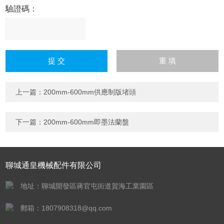
驗證碼：
請
輸
入
計算結果（填寫阿拉伯數
字），如：三加四=7
上一篇：
200mm-600mm供應制版堵頭
下一篇：
200mm-600mm即墨法蘭盤
聊城通皇機械配件有限公司
地址：聊城開發區蔣官屯街道賀海工業園區
郵箱：1807908318@qq.com