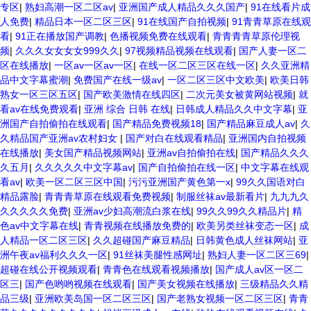
专区
|
熟妇高潮一区二区av
|
亚洲国产成人精品久久久国产
|
91在线看片成
人免费
|
精品日本一区二区三区
|
91在线国产自拍视频
|
91青青草原在线观
看
|
91正在播放国产调教
|
色播视频免费在线观看
|
青青青青草原伦理视
频
|
久久久女女女女999久久
|
97视频精品视频在线观看
|
国产人妻一区二
区在线播放
|
一区av一区av一区
|
在线一区二区三区在线一区
|
久久亚洲精
品中文字幕蜜潮
|
免费国产在线一级av
|
一区二区三区中文欧美
|
欧美日韩
熟女一区三区五区
|
国产欧美激情在线四区
|
二次元美女被黄网站视频
|
就
看av在线免费观看
|
亚洲 综合 日韩 在线
|
日韩成人精品久久中文字幕
|
亚
洲国产自拍偷拍在线观看
|
国产精品免费视频18
|
国产精品麻豆成人av
|
久
久精品国产亚洲av农村妇女
|
国产对白在线观看精品
|
亚洲国内自拍视频
在线播放
|
美女国产精品视频网站
|
亚洲av自拍偷拍在线
|
国产精品久久久
久五月
|
久久久久久中文字幕av
|
国产自拍偷拍在线一区
|
中文字幕在线观
看av
|
欧美一区二区三区中国
|
污污亚洲国产黄色第一x
|
99久久国语对白
精品露脸
|
青青青草原在线观看免费视频
|
制服丝袜av最新看片
|
九九九久
久久久久久免费
|
亚洲av少妇高潮流白浆在线
|
99久久99久久精品片
|
精
色av中文字幕在线
|
青青视频在线播放免费的
|
欧美另类丝袜变态一区
|
成
人精品一区二区三区
|
久久超碰国产麻豆精品
|
日韩黄色成人丝袜网站
|
亚
洲午夜av福利久久久一区
|
91丝袜美腿性感网址
|
熟妇人妻一区二区三69
|
超碰在线公开视频观看
|
青青色在线观看视频播放
|
国产成人av区一区二
区三
|
国产色哟哟视频在线观看
|
国产美女视频在线播放
|
三级精品久久精
品三级
|
亚洲欧美岛国一区二区三区
|
国产老熟女视频一区二区三区
|
青青