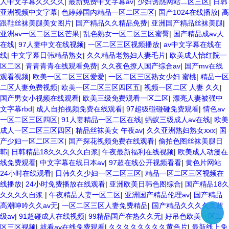
人中文字幕久久久久
|
最新免费中文字幕av
|
少妇诱惑网站二区三区
|
日韩
亚洲视频中文字幕
|
色婷婷国内精品一区二区三区
|
国产1024在线播放
|
高
跟鞋丝袜美腿美女图片
|
国产精品久久精品免费
|
亚洲国产精品丝袜美腿
|
亚洲av一区二区三区芒果
|
乱色熟女一区二区三区蜜臀
|
国产精品成av人
在线
|
97人妻中文在线视频
|
一区二区三区视频播放
|
av中文字幕在线在
线
|
中文字幕日韩精品熟女
|
久久精品老熟妇人妻毛片
|
欧美成人怡红院一
区二区
|
青青青青在线观看免费
|
久久夜色撩人国产综合av
|
国产mv在线
观看视频
|
欧美一区二区三区爱爱
|
一区二区三区熟女少妇 蜜桃
|
精品一区
二区人妻免费视频
|
欧美一区二区三区四区五
|
视频一区二区 人妻 久久
|
国产男女小视频在线观看
|
欧美三级免费观看一区二区
|
漂亮人妻被强中
文字幕rbd
|
成人自拍视频免费在线观看
|
97超级碰碰碰免费观看
|
情色av
一区二区三区四区
|
91人妻精品一区二区在线
|
蚂蚁三级成人av在线
|
欧美
成人一区二区三区四区
|
精品丝袜美女 午夜av
|
久久亚洲熟妇熟女ⅹxx
|
国
产少妇一区二区三区
|
国产探花视频免费在线观看
|
偷拍色图丝袜美腿日
韩
|
日韩精品18久久久久久白浆
|
午夜最新福利在线视频
|
欧美成人动漫在
线免费观看
|
中文字幕在线日本av
|
97超在线公开视频看看
|
黄色片网站
24小时在线观看
|
日韩久久少妇一区二区三区
|
精品一区二区三区视频在
线播放
|
24小时免费播放在线观看
|
亚洲欧美日韩色图综合
|
国产精品18久
久久久久自浆
|
午夜精品人妻一区二区
|
亚洲国产精品伦理av
|
国产精品
高潮呻吟久久av无
|
一区二区三区人妻免费精品
|
国产精品久久久久久超
级av
|
91超碰成人在线视频
|
99精品国产在热久久无
|
好吊色欧美一区二
区三区视频
|
就看av在线免费观看
|
久久久久久久久久黄色片
|
最新线上免