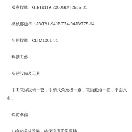
國家標準：GB/T9119-2000GB/T2555-81
機械部標準：JB/T81-94JB/T74-94JB/T75-94
船用標準：CB M1001-81
焊接工藝：
所需設備及工具
手工電焊設備一套，手柄式角磨機一臺，電動氣錘一把，平面尺
一把。
焊前準備：
1.檢查調試設備，確保設備正常運轉；