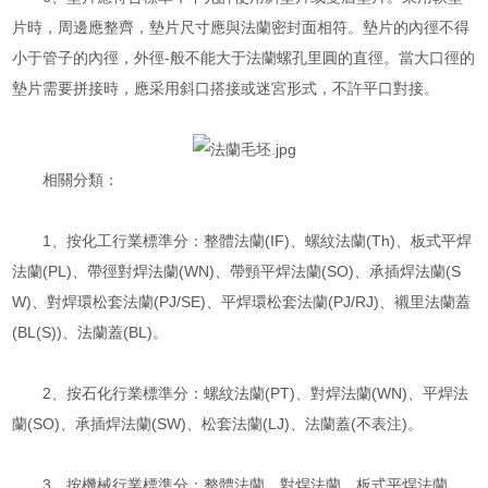
片時，周邊應整齊，墊片尺寸應與法蘭密封面相符。墊片的內徑不得
小于管子的內徑，外徑-般不能大于法蘭螺孔里圓的直徑。當大口徑的
墊片需要拼接時，應采用斜口搭接或迷宮形式，不許平口對接。
相關分類：
1、按化工行業標準分：整體法蘭(IF)、螺紋法蘭(Th)、板式平焊
法蘭(PL)、帶徑對焊法蘭(WN)、帶頸平焊法蘭(SO)、承插焊法蘭(S
W)、對焊環松套法蘭(PJ/SE)、平焊環松套法蘭(PJ/RJ)、襯里法蘭蓋
(BL(S))、法蘭蓋(BL)。
2、按石化行業標準分：螺紋法蘭(PT)、對焊法蘭(WN)、平焊法
蘭(SO)、承插焊法蘭(SW)、松套法蘭(LJ)、法蘭蓋(不表注)。
3、按機械行業標準分：整體法蘭、對焊法蘭、板式平焊法蘭、