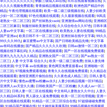
草久久久久久久久久久
|
蚂蚁三级成人av在线
|
玖玖在线观看视频在线
|
久
久久久久视频免费观看
|
青青操精品视频在线观看
|
欧洲色国产精品中的
精品
|
午夜伦理视频在线观看
|
欧美一级二级三级视频在线
|
人妻少妇欧美
少妇一区二区视频
|
97色伦视频在线观看
|
久久最新视频在线观看
|
9l风流
老熟女一区二区三区
|
国产丝袜熟女caob
|
亚洲激情av网站在线
|
亚洲精区
二区三区麻豆
|
制服丝袜欧美激情在线
|
久久综合给合久久97色
|
日韩丰满
人妻av中文字幕
|
一区二区在线播放108
|
欧美熟女人妻在线视频
|
99精品
国产亚洲av
|
欧美日韩不卡一区二区三区
|
亚洲丝袜在线中文字幕
|
99久久
99久久久99九
|
麻豆蜜臀av中文字幕
|
国产日韩欧美精品先锋
|
中文字幕
av有码在线播放
|
国产精品久久久久久久吹潮
|
日韩av激情一区二区
|
欧美
视频在线字幕乱码
|
久久精品在线视频观看
|
国产一区在线视频免费观看
|
亚洲九九九九九久久精品
|
亚洲熟女国产一区二区三区
|
国产av熟女一区
二区三
|
人妻 中文字幕 综合久久
|
欧美一级二级三级免费
|
丝袜人妻先锋
在线资源
|
中文字幕 av在线播放
|
黄色网页免费直接看av
|
亚洲啪啪一区
二区三区
|
97视频免费观看视频
|
青青久久在线视频免费观看
|
久久精品在
线视频观看
|
激情亚洲图片偷拍自拍
|
久久夜色成人精品二区
|
日韩人妻毛
片中文字幕
|
懂色av蜜臀av粉嫩av永久
|
人妻少妇精品视频一区97精品
|
亚洲男人av天堂久久播
|
日韩欧美国产一区二区粉嫩
|
久久成人av一区二
区三区
|
日韩人妻一区二区在线视频
|
中文有码人妻熟女久久中出
|
人妻久
久久精品66系列
|
男人舔女人逼免费视频
|
欧美一区二区伦理视频
|
亚洲一
区自拍视频在线观看
|
91精品一区二区三区综合在线
|
97超级碰碰免费视
频
|
91精品国产视频在线
|
91大神丝袜美腿系列
|
99精品视频在线视频观