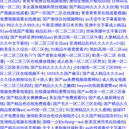
区三区四区
|
青青草免费在线视频免费
|
激情亚洲图片偷拍自拍
|
日韩av在
线一区二区
|
美女露身视频和黑丝视频
|
国产精品96久久久久久吹潮
|
91国
产视频在线观看
|
国产一区国产二区在线播放
|
青青青青草在线观看视频
|
免费视频观看在线播放
|
国产激情自拍视频网站
|
av天堂中文字幕最新地
址
|
99久久久久99久久
|
午夜亚洲欧美日本另类
|
亚洲中文字幕成人精品
|
91av在线国产视频
|
精品乱码一区二区二区三区
|
丝袜美腿中文字幕日韩
在线
|
国产色婷亚洲99精品av
|
欧美日韩一区二区三区午夜
|
人妻精品久久
久久中文字幕哇
|
一区二区三区生活av
|
亚洲精品乱码久久久久久v小说
|
欧美亚久久综合一区二区色
|
91精品午夜窝窝看片
|
熟妇高潮一区二区av
|
一区二区三区色777
|
国产老熟女视频一区二区三区
|
欧美一区二区 在线
看
|
一区二区三区在线播放视频
|
成人欧美一区二区三区男女
|
亚洲一区二
区三区欧美日韩
|
国产乱码久久久久久久
|
少妇激情一区二区三区999
|
一
区二区三区在线视频不卡
|
1024久久国产麻豆
|
国产成人精品久久久av
|
久久综合狠狠综合五十路人妻
|
国产aa免费视频观看网站
|
成人熟女视频
一区二区三区四区
|
国产精品久久久之嫩模
|
heyzo在线观看蜜臀av
|
神马
视频免费看电视剧
|
在线播放网站蜜臀自拍
|
国产av熟女一区二区三区春
色
|
国产精品美女爽爽爽av
|
美女国产免费观看91
|
国产成人最新网址在
线
|
国产精品色在线免费观看
|
国产毛片一区二区三区在线
|
国产精品久久
精品夜夜嗨av
|
av中国一区二区三区
|
91亚洲精品久久久久蜜桃
|
超碰97
公开免费在线
|
激情欧美综合色综合啪啪开心
|
久久国产精品国语对白
|
91
亚洲精品视频在线播放
|
国模一少妇c0peg一av
|
欧美亚洲另类自拍偷拍
|
国产精品自拍首页视频
|
中文人妻制服丝袜欧美
|
av在线观看中文字幕日