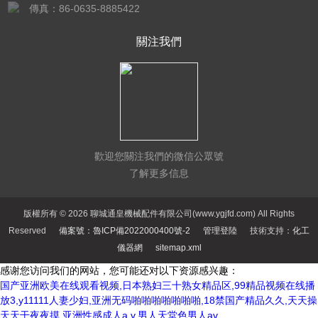
傳真：86-0635-8885422
關注我們
歡迎您關注我們的微信公眾號
了解更多信息
版權所有 © 2026 聊城通皇機械配件有限公司(www.ygjfd.com) All Rights
Reserved
備案號：魯ICP備2022000400號-2
管理登陸
技術支持：
化工
儀器網
sitemap.xml
感谢您访问我们的网站，您可能还对以下资源感兴趣：
国产亚洲欧美在线观看视频,日本熟妇三十熟女精品区,99精品视频在线播
放3,y11111人妻少妇,亚洲无码啪啪啪啪啪啪啪,18禁国产精品久久,天天操
天天干夜夜摸,亚洲性感成人a v,男人天堂色男人av