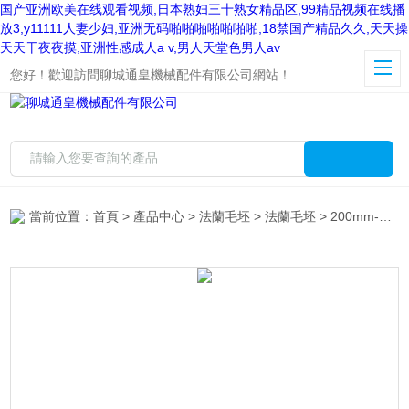
国产亚洲欧美在线观看视频,日本熟妇三十熟女精品区,99精品视频在线播
放3,y11111人妻少妇,亚洲无码啪啪啪啪啪啪啪,18禁国产精品久久,天天操
天天干夜夜摸,亚洲性感成人a v,男人天堂色男人av
您好！歡迎訪問聊城通皇機械配件有限公司網站！
當前位置：
首頁
>
產品中心
>
法蘭毛坯
>
法蘭毛坯
> 200mm-600mm法蘭毛坯